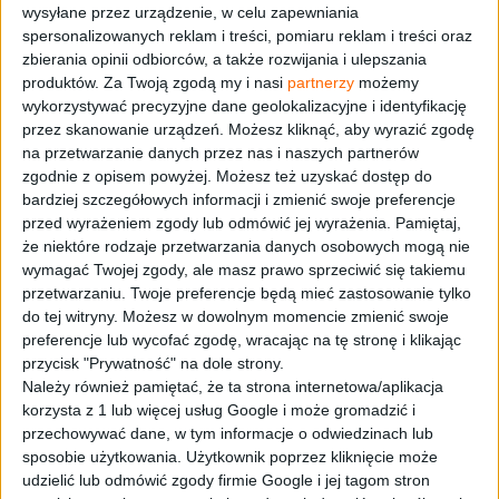
wysyłane przez urządzenie, w celu zapewniania
spersonalizowanych reklam i treści, pomiaru reklam i treści oraz
zbierania opinii odbiorców, a także rozwijania i ulepszania
produktów.
Za Twoją zgodą my i nasi
partnerzy
możemy
wykorzystywać precyzyjne dane geolokalizacyjne i identyfikację
PIECZONE UDKA KURCZAKA Z
przez skanowanie urządzeń. Możesz kliknąć, aby wyrazić zgodę
BOCZKIEM I GORGONZOLĄ
na przetwarzanie danych przez nas i naszych partnerów
zgodnie z opisem powyżej. Możesz też uzyskać dostęp do
PICCANTE CHNP
bardziej szczegółowych informacji i zmienić swoje preferencje
przed wyrażeniem zgody lub odmówić jej wyrażenia.
Pamiętaj,
AUTOR
że niektóre rodzaje przetwarzania danych osobowych mogą nie
wymagać Twojej zgody, ale masz prawo sprzeciwić się takiemu
MARCO GHIA
KUCHARZ
przetwarzaniu. Twoje preferencje będą mieć zastosowanie tylko
do tej witryny. Możesz w dowolnym momencie zmienić swoje
preferencje lub wycofać zgodę, wracając na tę stronę i klikając
przycisk "Prywatność" na dole strony.
Należy również pamiętać, że ta strona internetowa/aplikacja
czas wykonania:
30 min
korzysta z 1 lub więcej usług Google i może gromadzić i
przechowywać dane, w tym informacje o odwiedzinach lub
poziom trudniości:
łatwy
sposobie użytkowania. Użytkownik poprzez kliknięcie może
udzielić lub odmówić zgody firmie Google i jej tagom stron