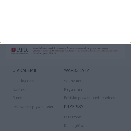
Pierwszy panel boczny
O AKADEMII
WARSZTATY
Jak dojechać
Warsztaty
Kontakt
Regulamin
O nas
Polityka prywatności i cookies
PRZEPISY
Ustawienia prywatności
Makarony
Dania główne