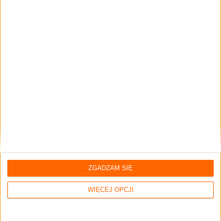
POLECANE PRZEZ
MARCO GHIA
dania główne
SALTIMBOCCA ALLA
ROMANA
ZGADZAM SIĘ
WIĘCEJ OPCJI
poziom trudniości:
średni
czas wykonania:
20 min