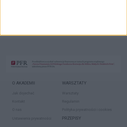
czas wykonania:
7 min
Marco Ghia
Pierwszy panel boczny
O AKADEMII
WARSZTATY
Jak dojechać
Warsztaty
Kontakt
Regulamin
O nas
Polityka prywatności i cookies
PRZEPISY
Ustawienia prywatności