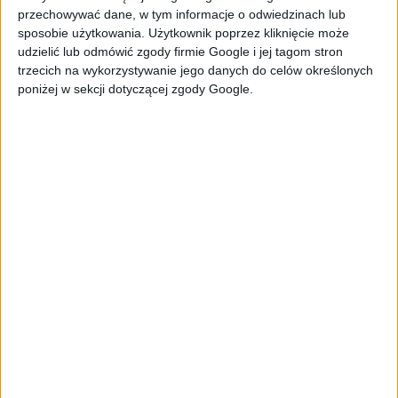
przechowywać dane, w tym informacje o odwiedzinach lub
500 g mączystych ziemniaków
sposobie użytkowania. Użytkownik poprzez kliknięcie może
100 g sera Gruyere
udzielić lub odmówić zgody firmie Google i jej tagom stron
10 listków szałwii
trzecich na wykorzystywanie jego danych do celów określonych
50 g świeżej natki pietruszki
poniżej w sekcji dotyczącej zgody Google.
500 g wątróbki kurczaka
300 g ciemnego winogrona
świeży rozmaryn
2 świeże jaja z wolnego wybiegu
500 g piwa pszenicznego
łyżka musztardy
mąka do oprószenia
300 g czerwonej cebuli
50 g brązowego cukru
masło
skórka z 1 cytryny
oliwa z oliwek extra vergine