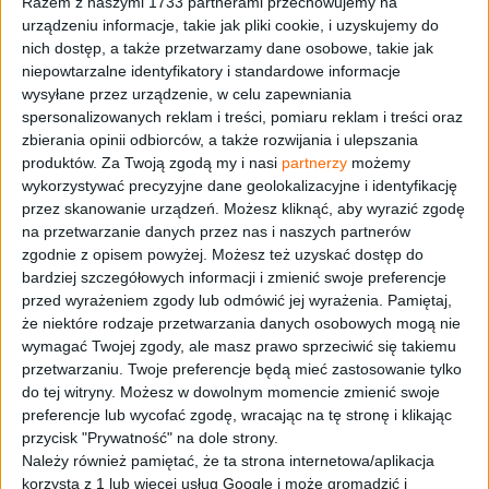
Razem z naszymi 1733 partnerami przechowujemy na
urządzeniu informacje, takie jak pliki cookie, i uzyskujemy do
nich dostęp, a także przetwarzamy dane osobowe, takie jak
niepowtarzalne identyfikatory i standardowe informacje
wysyłane przez urządzenie, w celu zapewniania
ROSTIS Z WĄTRÓBKĄ I
spersonalizowanych reklam i treści, pomiaru reklam i treści oraz
zbierania opinii odbiorców, a także rozwijania i ulepszania
WINOGRONAMI
produktów.
Za Twoją zgodą my i nasi
partnerzy
możemy
wykorzystywać precyzyjne dane geolokalizacyjne i identyfikację
AUTOR
przez skanowanie urządzeń. Możesz kliknąć, aby wyrazić zgodę
na przetwarzanie danych przez nas i naszych partnerów
MARCO GHIA
KUCHARZ
zgodnie z opisem powyżej. Możesz też uzyskać dostęp do
bardziej szczegółowych informacji i zmienić swoje preferencje
przed wyrażeniem zgody lub odmówić jej wyrażenia.
Pamiętaj,
że niektóre rodzaje przetwarzania danych osobowych mogą nie
wymagać Twojej zgody, ale masz prawo sprzeciwić się takiemu
czas wykonania:
45 min
przetwarzaniu. Twoje preferencje będą mieć zastosowanie tylko
do tej witryny. Możesz w dowolnym momencie zmienić swoje
poziom trudniości:
łatwy
preferencje lub wycofać zgodę, wracając na tę stronę i klikając
przycisk "Prywatność" na dole strony.
Składniki:
Należy również pamiętać, że ta strona internetowa/aplikacja
korzysta z 1 lub więcej usług Google i może gromadzić i