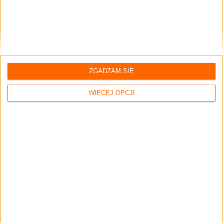
POLECANE PRZEZ
MARCO GHIA
ZGADZAM SIĘ
WIĘCEJ OPCJI
dania główne
SALTIMBOCCA ALLA
ROMANA
poziom trudniości:
średni