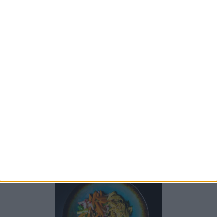
dania główne
INDYK W SOSIE
ORZECHOWYM Z SURÓWKĄ
Z CUKINII, MARCHEWKI I
OGÓRKA
poziom trudniości:
średni
czas wykonania:
1 godz
Katarzyna Bukowska