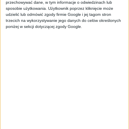
przechowywać dane, w tym informacje o odwiedzinach lub
2 łyżki soli
sposobie użytkowania. Użytkownik poprzez kliknięcie może
udzielić lub odmówić zgody firmie Google i jej tagom stron
trzecich na wykorzystywanie jego danych do celów określonych
Surówka:
poniżej w sekcji dotyczącej zgody Google.
½ główki białej kapusty
¼ główki czerwonej kapusty
2 marchewki
½ pęczka natki kolendry
4 łyżki sezamu
2 limonki
2 łyżki oliwy z oliwek
2 łyżki miodu
sól i świeżo mielony pieprz
Sos z awokado:
2 awokado