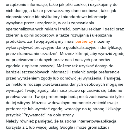
urządzeniu informacje, takie jak pliki cookie, i uzyskujemy do
½ kg piersi kurczaka
nich dostęp, a także przetwarzamy dane osobowe, takie jak
½ kg udek z kurczaka bez kości i skóry
niepowtarzalne identyfikatory i standardowe informacje
3 limonki
wysyłane przez urządzenie, w celu zapewniania
spersonalizowanych reklam i treści, pomiaru reklam i treści oraz
4 ząbki czosnku
zbierania opinii odbiorców, a także rozwijania i ulepszania
1 ostra papryczka
produktów.
Za Twoją zgodą my i nasi
partnerzy
możemy
1 garść natki kolendry
wykorzystywać precyzyjne dane geolokalizacyjne i identyfikację
1 łyżeczka kuminu
przez skanowanie urządzeń. Możesz kliknąć, aby wyrazić zgodę
na przetwarzanie danych przez nas i naszych partnerów
3 łyżki oliwy z oliwek
zgodnie z opisem powyżej. Możesz też uzyskać dostęp do
2 łyżki miodu
bardziej szczegółowych informacji i zmienić swoje preferencje
przed wyrażeniem zgody lub odmówić jej wyrażenia.
Pamiętaj,
Piklowana cebulka:
że niektóre rodzaje przetwarzania danych osobowych mogą nie
wymagać Twojej zgody, ale masz prawo sprzeciwić się takiemu
przetwarzaniu. Twoje preferencje będą mieć zastosowanie tylko
2 czerwone cebule
do tej witryny. Możesz w dowolnym momencie zmienić swoje
1 szklanka wody
preferencje lub wycofać zgodę, wracając na tę stronę i klikając
½ szklanki octu spirytusowego
przycisk "Prywatność" na dole strony.
Należy również pamiętać, że ta strona internetowa/aplikacja
½ szklanki octu jabłkowego
korzysta z 1 lub więcej usług Google i może gromadzić i
4 łyżki miodu